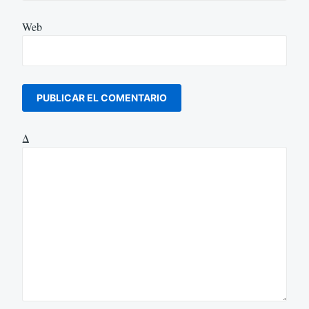
Web
Δ