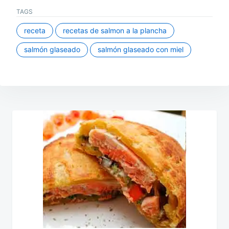
TAGS
receta
recetas de salmon a la plancha
salmón glaseado
salmón glaseado con miel
Navegación
de
entradas