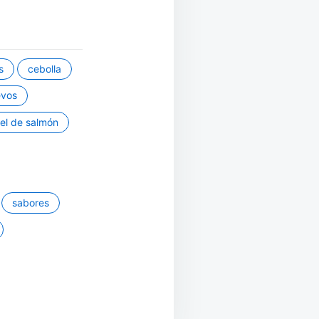
s
cebolla
evos
el de salmón
sabores