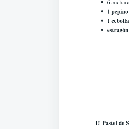
6 cuchar
pepino
1
cebolla
1
estragón
Pastel de 
El