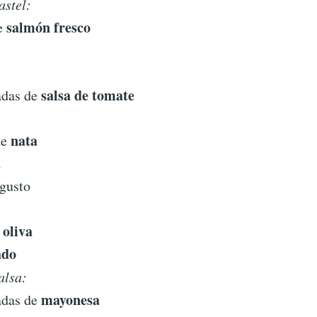
astel:
salmón fresco
de
salsa de tomate
adas de
nata
de
a
gusto
 oliva
ado
alsa:
mayonesa
adas de