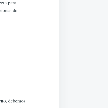
ceta para
ciones de
rno
, debemos