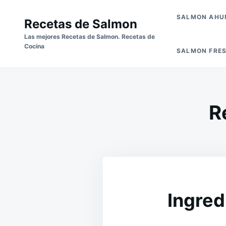
Skip
Buscar:
SALMON AH
to
Recetas de Salmon
content
Las mejores Recetas de Salmon. Recetas de
Cocina
SALMON FRE
R
Ingred