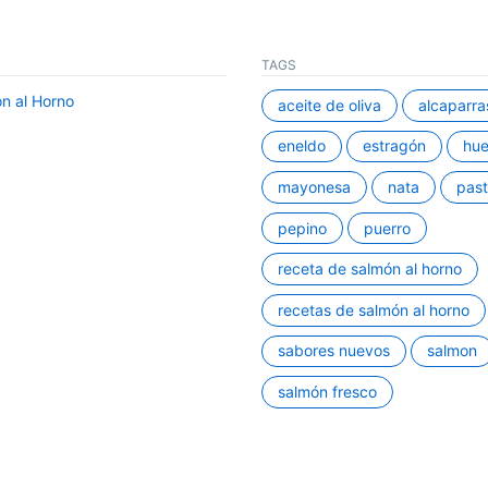
TAGS
n al Horno
aceite de oliva
alcaparra
eneldo
estragón
hu
mayonesa
nata
past
pepino
puerro
receta de salmón al horno
recetas de salmón al horno
sabores nuevos
salmon
salmón fresco