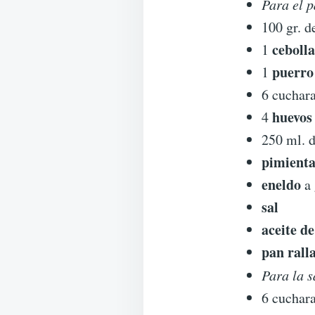
Para el p
100 gr. 
cebolla
1
puerro
1
6 cuchar
huevos
4
250 ml. 
pimient
eneldo
a 
sal
aceite de
pan rall
Para la s
6 cuchar