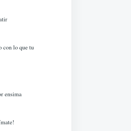
atir
o con lo que tu
por ensima
ímate!