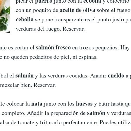
puerro
cebolla
picar el
junto con la
y colocarlo 
aceite de oliva
con un poquito de
sobre el fuego
cebolla
se pone transparente es el punto justo par
verduras del fuego. Reservar.
salmón fresco
nte es cortar el
en trozos pequeños. Hay
e no queden pedacitos de piel, ni espinas.
salmón
eneldo
 bol el
y las verduras cocidas. Añadir
a 
 mezclar bien. Reservar.
nata
huevos
te colocar la
junto con los
y batir hasta qu
salmón
r completo. Añadir la preparación de
y verdura
salsa de tomate y triturarlo perfectamente. Puedes utili