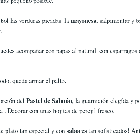
 más pequeño posible.
mayonesa
bol las verduras picadas, la
, salpimentar y b
.
puedes acompañar con papas al natural, con esparragos 
todo, queda armar el palto.
Pastel de Salmón
orción del
, la guarnición elegída y 
sa . Decorar con unas hojitas de perejil fresco.
sabores
te plato tan especial y con
tan sofisticados! An