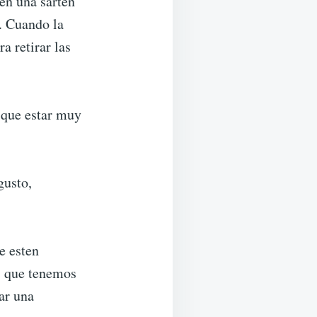
en una sarten
. Cuando la
a retirar las
 que estar muy
gusto,
e esten
s que tenemos
zar una