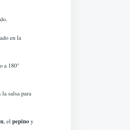
ado.
ado en la
do a 180°
 la salsa para
ón
pepino
, el
y