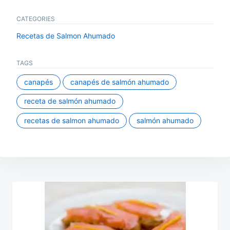
CATEGORIES
Recetas de Salmon Ahumado
TAGS
canapés
canapés de salmón ahumado
receta de salmón ahumado
recetas de salmon ahumado
salmón ahumado
Navegación
de
entradas