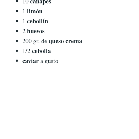
canapés
10
limón
1
cebollín
1
huevos
2
queso crema
200 gr. de
cebolla
1/2
caviar
a gusto